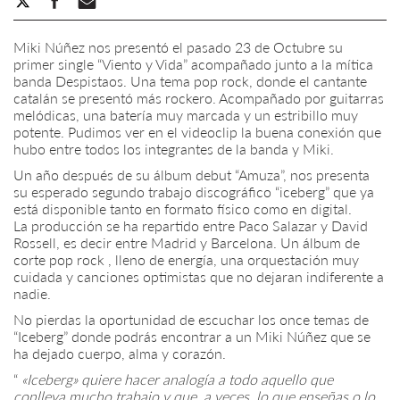
Miki Núñez nos presentó el pasado 23 de Octubre su
primer single “Viento y Vida” acompañado junto a la mítica
banda Despistaos. Una tema pop rock, donde el cantante
catalán se presentó más rockero. Acompañado por guitarras
melódicas, una batería muy marcada y un estribillo muy
potente. Pudimos ver en el videoclip la buena conexión que
hubo entre todos los integrantes de la banda y Miki.
Un año después de su álbum debut “Amuza”, nos presenta
su esperado segundo trabajo discográfico “iceberg” que ya
está disponible tanto en formato físico como en digital.
La producción se ha repartido entre Paco Salazar y David
Rossell, es decir entre Madrid y Barcelona. Un álbum de
corte pop rock , lleno de energía, una orquestación muy
cuidada y canciones optimistas que no dejaran indiferente a
nadie.
No pierdas la oportunidad de escuchar los once temas de
“Iceberg” donde podrás encontrar a un Miki Núñez que se
ha dejado cuerpo, alma y corazón.
“
«Iceberg» quiere hacer analogía a todo aquello que
conlleva mucho trabajo y que, a veces, lo que enseñas o lo