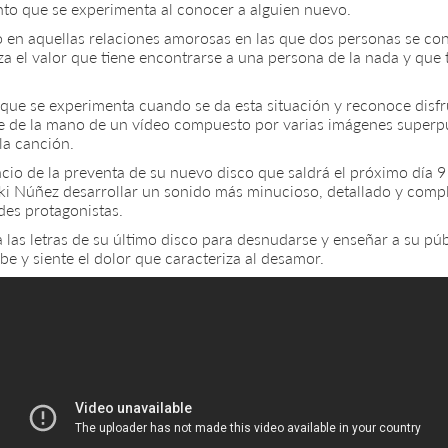
to que se experimenta al conocer a alguien nuevo.
to en aquellas relaciones amorosas en las que dos personas se co
lza el valor que tiene encontrarse a una persona de la nada y qu
 que se experimenta cuando se da esta situación y reconoce disfr
ne de la mano de un vídeo compuesto por varias imágenes superp
la canción.
uncio de la preventa de su nuevo disco que saldrá el próximo día 9
ki Núñez desarrollar un sonido más minucioso, detallado y comple
des protagonistas.
a las letras de su último disco para desnudarse y enseñar a su púb
be y siente el dolor que caracteriza al desamor.