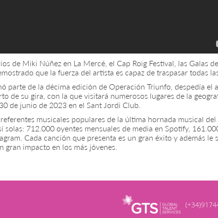
ios de Miki Núñez en La Mercé, el Cap Roig Festival, las Galas d
strado que la fuerza del artista es capaz de traspasar todas las
ormó parte de la décima edición de Operación Triunfo, despedía e
to de su gira, con la que visitará numerosos lugares de la geogra
30 de junio de 2023 en el Sant Jordi Club.
referentes musicales populares de la última hornada musical del p
 sí solas: 712.000 oyentes mensuales de media en Spotify, 161.00
agram. Cada canción que presenta es un gran éxito y además le 
un gran impacto en los más jóvenes.
(+34)9174