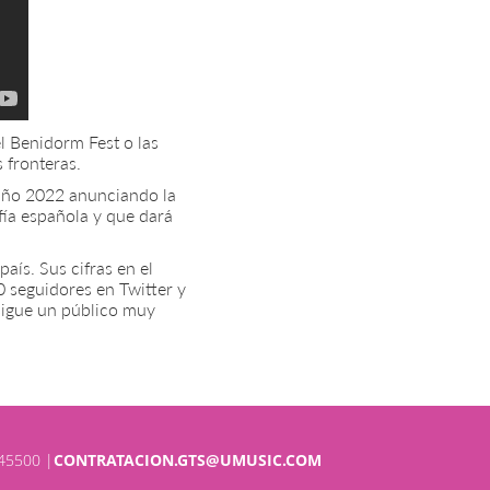
el Benidorm Fest o las
 fronteras.
l año 2022 anunciando la
fía española y que dará
aís. Sus cifras en el
0 seguidores en Twitter y
sigue un público muy
45500 |
CONTRATACION.GTS@UMUSIC.COM