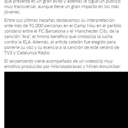
que presenta es un gran éxito y además le sigue un público
muy transversal, aunque tiene un gran impacto en los más
jóvenes.
Entre sus últimas hazañas destacamos su interpretación
ante más de 91.000 personas en el Camp Nou en el partido
solidario entre el FC Barcelona y el Manchester City, de la
canción “Ara”, el himno benéfico que simboliza la lucha
contra la ELA. Además, el artista catalán fue elegido para
ponerle su voz y su esencia a la canción de este verano de
TV3 y Catalunya Ràdio.
El lanzamiento viene acompañado de un videoclip muy
emotivo producido por Hibridoabraxas y Miren Amuskibar.