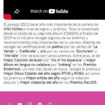
El pasado 2021 fue el año más importante de la carrera de
Miki Núñez
a nivel de logros y premios. Todo lo cosechado
desde la salida de su segundo álbum ICEBERG a finales de
2019 le sirvió para recoger algunos de los premios y
reconocimientos más importantes de su carrera. Además de
recoger las certificaciones de
platino
por las ventas de “
La
Venda
” y “
Celébrate
” y
oro
por las ventas de “
Escriurem
” y
“
Me Vale
”, Miki se alzó con varios premios. Entre ellos, el de
Mejor Canción de Autor
por “
No m´ho ésperava
” y
mejor
álbum en lengua no catalana
por “
Iceberg
” en los
Premios
Enderrock
. Un mes más tarde, en mayo, recogía el premio a
Mejor Disco Catalán del año según RTVE y RNE4
, así como
los premios a
Mejor artista del año
según la votación
popular y
Mejor videoclip del año
en los
Premios Rac105
.